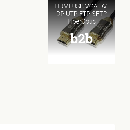
HDMI USB VGA DVI
DP UTP FTP SFTP
FiberOptic
b2b