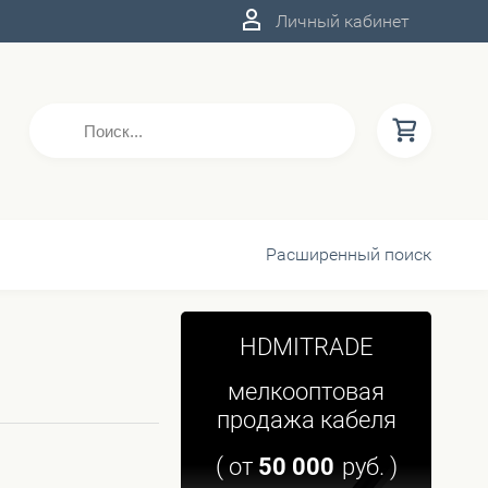
Личный кабинет
Расширенный поиск
HDMITRADE
мелкооптовая
продажа кабеля
( от
50 000
руб. )