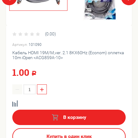
(0.00)
Артикул:
101090
Кабель HDMI 19M/M,ver. 2.1 8KX60Hz (Econom) оплетка
10m iOpen <ACG859A-10>
1.00
Р
−
+
В корзину
Купить в один клик