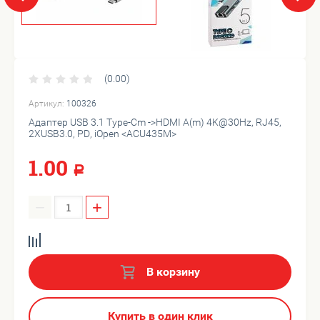
(0.00)
Артикул:
100326
Адаптер USB 3.1 Type-Cm ->HDMI A(m) 4K@30Hz, RJ45,
2XUSB3.0, PD, iOpen <ACU435M>
1.00
Р
−
+
В корзину
Купить в один клик