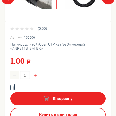
(0.00)
Артикул:
100606
Патчкорд литой iOpen UTP кат.5е 3м черный
<ANP511B_3M_BK>
1.00
Р
−
+
В корзину
Купить в один клик