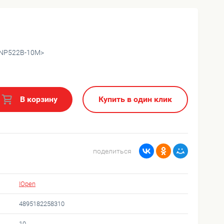
<ANP522B-10M>
В корзину
Купить в один клик
поделиться
IOpen
4895182258310
10