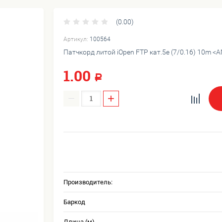
(0.00)
Артикул:
100564
Патчкорд литой iOpen FTP кат.5e (7/0.16) 10m 
1.00
Р
−
+
Производитель:
Баркод
Длина (м)