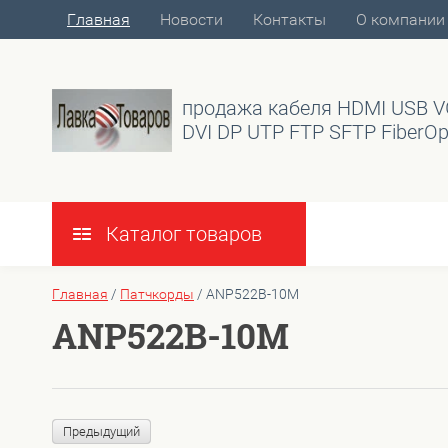
Главная
Новости
Контакты
О компании
продажа кабеля HDMI USB 
DVI DP UTP FTP SFTP FiberOp
Каталог товаров
Главная
/
Патчкорды
/
ANP522B-10M
ANP522B-10M
Предыдущий