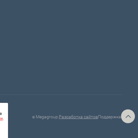
в
в Megagroup.
Разработка сайтов
Поддержка.
ти
.