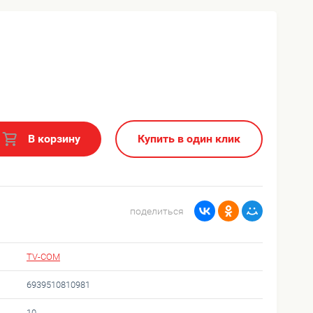
В корзину
Купить в один клик
поделиться
TV-COM
6939510810981
10