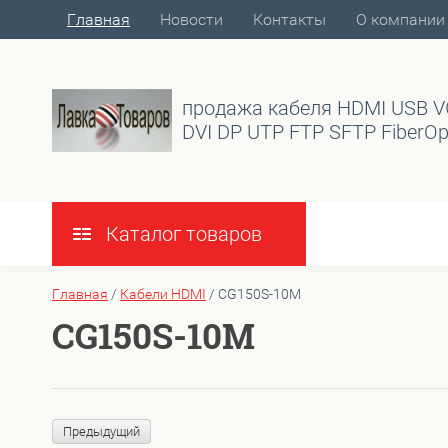
Главная
Новости
Контакты
О компании
продажа кабеля HDMI USB 
DVI DP UTP FTP SFTP FiberOp
Каталог товаров
Главная
/
Кабели HDMI
/
CG150S-10M
CG150S-10M
Предыдущий