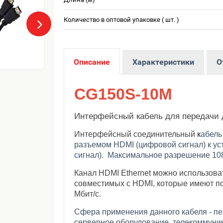
Количество в оптовой упаковке ( шт. )
Описание
Характеристики
О
CG150S-10M
Интерфейсный кабель для передачи 
Интерфейсный соединительный
к
абел
разъемом HDMI (цифровой сигнал) к ус
сигнал).
Максимальное разрешение 10
Канал HDMI Ethernet можно использоват
совместимых с HDMI, которые имеют по
Мбит/с.
Сфера применения данного кабеля - п
серверное оборудование, телекоммуник