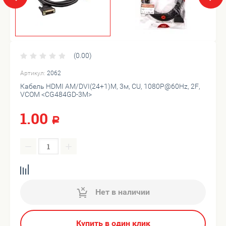
(0.00)
Артикул:
2062
Кабель HDMI AM/DVI(24+1)M, 3м, CU, 1080P@60Hz, 2F,
VCOM <CG484GD-3M>
1.00
Р
−
+
Нет в наличии
Купить в один клик