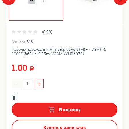
(0.00)
Артикул:
318
Кабель-переходник Mini DisplayPort (M) --> VGA (F),
1080P@60Hz, 0.15m, VCOM <VHD6070>
1.00
Р
−
+
В корзину
Купить в один клик