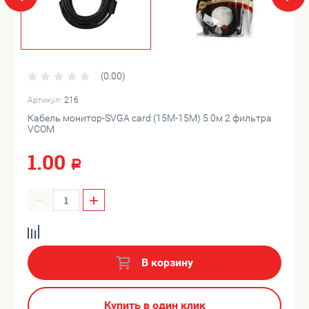
(0.00)
Артикул:
216
Кабель монитор-SVGA card (15M-15M) 5.0м 2 фильтра
VCOM
1.00
Р
−
+
В корзину
Купить в один клик